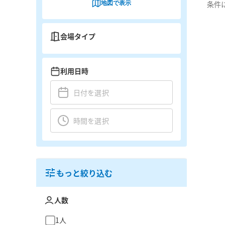
地図で表示
条件
会場タイプ
利用日時
もっと絞り込む
人数
1人