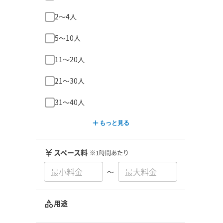
2〜4人
5〜10人
11〜20人
21〜30人
31〜40人
もっと見る
スペース料
※1時間あたり
〜
用途