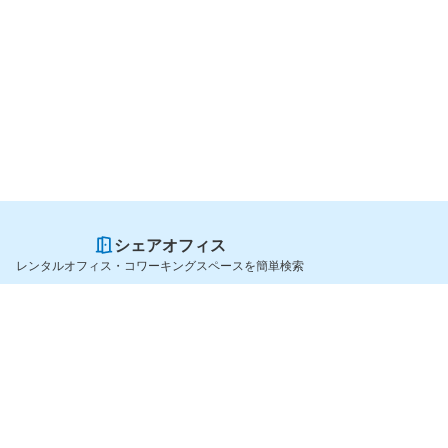
シェアオフィス
レンタルオフィス・コワーキングスペースを簡単検索
スペースを貸したい方
シェアオフィスを探すなら
スペース掲載のご案内
OfficeConnect
ハイクラス掲載のご案内
近くのジムを探すなら