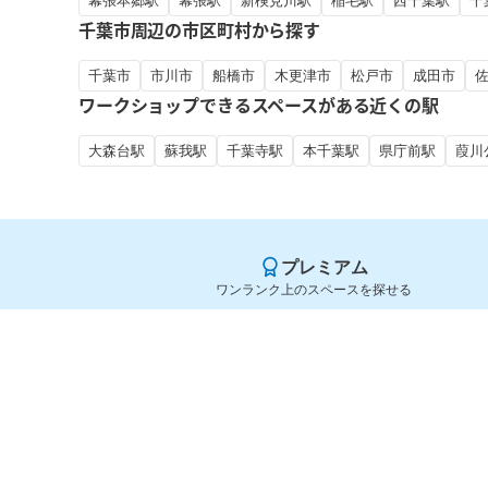
幕張本郷駅
幕張駅
新検見川駅
稲毛駅
西千葉駅
千
千葉市周辺の市区町村から探す
千葉市
市川市
船橋市
木更津市
松戸市
成田市
ワークショップできるスペースがある近くの駅
大森台駅
蘇我駅
千葉寺駅
本千葉駅
県庁前駅
葭川
プレミアム
ワンランク上のスペースを探せる