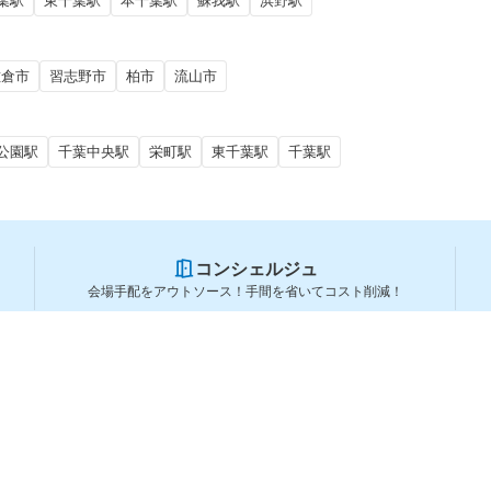
葉駅
東千葉駅
本千葉駅
蘇我駅
浜野駅
佐倉市
習志野市
柏市
流山市
公園駅
千葉中央駅
栄町駅
東千葉駅
千葉駅
コンシェルジュ
会場手配をアウトソース！手間を省いてコスト削減！
スペースを利用する方
スペースを探す
会場タイプから探す