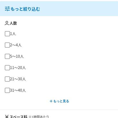
もっと絞り込む
人数
1人
2〜4人
5〜10人
11〜20人
21〜30人
31〜40人
もっと見る
スペース料
※1時間あたり