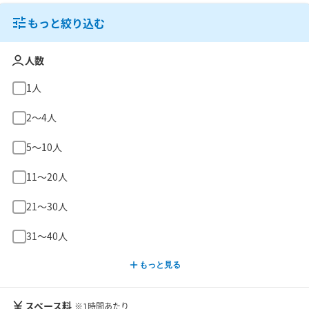
もっと絞り込む
人数
1人
2〜4人
5〜10人
11〜20人
21〜30人
31〜40人
もっと見る
スペース料
※1時間あたり