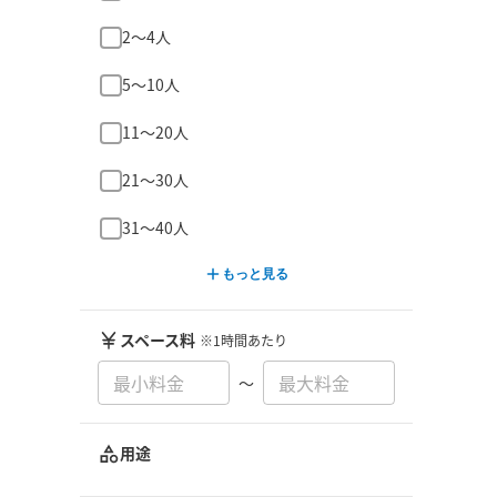
2〜4人
5〜10人
11〜20人
21〜30人
31〜40人
もっと見る
スペース料
※1時間あたり
〜
用途