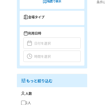
地図で表示
条件
会場タイプ
利用日時
もっと絞り込む
人数
1人