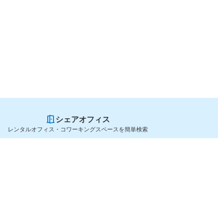
シェアオフィス
レンタルオフィス・コワーキングスペースを簡単検索
スペースを貸したい方
シェアオフィスを探すなら
スペース掲載のご案内
OfficeConnect
ハイクラス掲載のご案内
近くのジムを探すなら