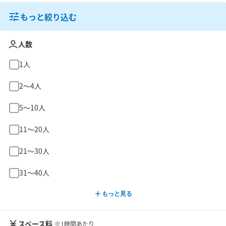
もっと絞り込む
人数
1人
2〜4人
5〜10人
11〜20人
21〜30人
31〜40人
もっと見る
スペース料
※1時間あたり