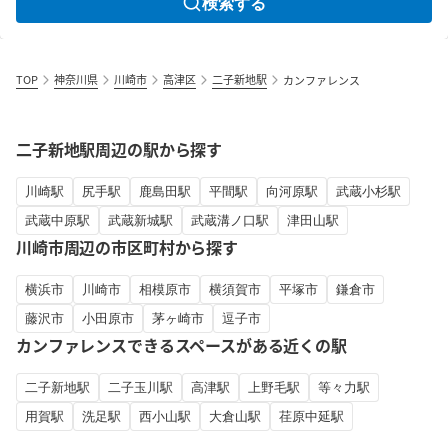
検索する
TOP
神奈川県
川崎市
高津区
二子新地駅
カンファレンス
二子新地駅周辺の駅から探す
川崎駅
尻手駅
鹿島田駅
平間駅
向河原駅
武蔵小杉駅
武蔵中原駅
武蔵新城駅
武蔵溝ノ口駅
津田山駅
川崎市周辺の市区町村から探す
横浜市
川崎市
相模原市
横須賀市
平塚市
鎌倉市
藤沢市
小田原市
茅ヶ崎市
逗子市
カンファレンスできるスペースがある近くの駅
二子新地駅
二子玉川駅
高津駅
上野毛駅
等々力駅
用賀駅
洗足駅
西小山駅
大倉山駅
荏原中延駅