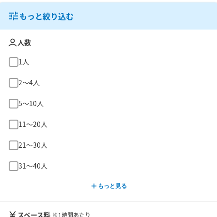
もっと絞り込む
人数
1人
2〜4人
5〜10人
11〜20人
21〜30人
31〜40人
もっと見る
スペース料
※1時間あたり