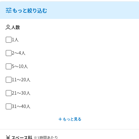
もっと絞り込む
人数
1人
2〜4人
5〜10人
11〜20人
21〜30人
31〜40人
もっと見る
スペース料
※1時間あたり