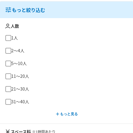
もっと絞り込む
人数
1人
2〜4人
5〜10人
11〜20人
21〜30人
31〜40人
もっと見る
スペース料
※1時間あたり