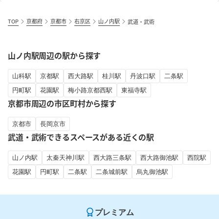
TOP
京都府
京都市
右京区
山ノ内駅
武道・武術
山ノ内駅周辺の駅から探す
山科駅
京都駅
西大路駅
桂川駅
丹波口駅
二条駅
円町駅
花園駅
梅小路京都西駅
東福寺駅
京都市周辺の市区町村から探す
京都市
長岡京市
武道・武術できるスペースがある近くの駅
山ノ内駅
太秦天神川駅
西大路三条駅
西大路御池駅
西院駅
花園駅
円町駅
二条駅
二条城前駅
烏丸御池駅
プレミアム