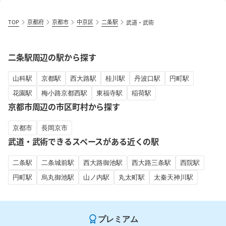
TOP
京都府
京都市
中京区
二条駅
武道・武術
二条駅周辺の駅から探す
山科駅
京都駅
西大路駅
桂川駅
丹波口駅
円町駅
花園駅
梅小路京都西駅
東福寺駅
稲荷駅
京都市周辺の市区町村から探す
京都市
長岡京市
武道・武術できるスペースがある近くの駅
二条駅
二条城前駅
西大路御池駅
西大路三条駅
西院駅
円町駅
烏丸御池駅
山ノ内駅
丸太町駅
太秦天神川駅
プレミアム