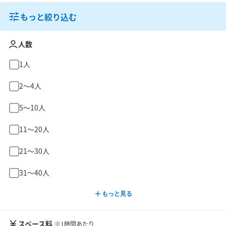
もっと絞り込む
人数
1人
2〜4人
5〜10人
11〜20人
21〜30人
31〜40人
もっと見る
スペース料
※1時間あたり