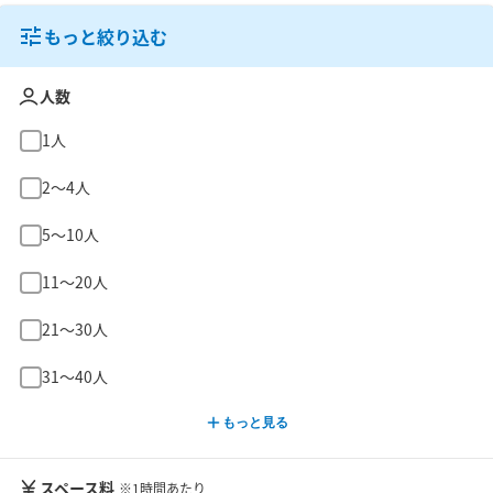
もっと絞り込む
人数
1人
2〜4人
5〜10人
11〜20人
21〜30人
31〜40人
もっと見る
スペース料
※1時間あたり