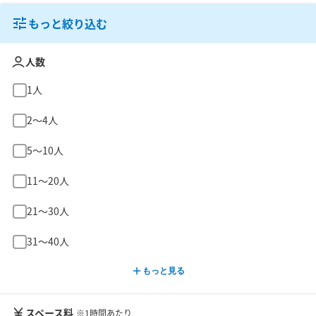
もっと絞り込む
人数
1人
2〜4人
5〜10人
11〜20人
21〜30人
31〜40人
もっと見る
スペース料
※1時間あたり