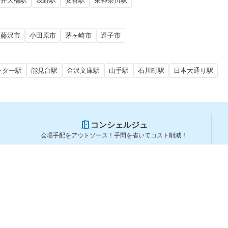
弁天橋駅
浅野駅
安善駅
東神奈川駅
藤沢市
小田原市
茅ヶ崎市
逗子市
ンター駅
能見台駅
金沢文庫駅
山手駅
石川町駅
日本大通り駅
コンシェルジュ
会場手配をアウトソース！手間を省いてコスト削減！
スペースを利用する方
スペースを探す
会場タイプから探す