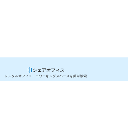
シェアオフィス
レンタルオフィス・コワーキングスペースを簡単検索
スペースを貸したい方
シェアオフィスを探すなら
スペース掲載のご案内
OfficeConnect
ハイクラス掲載のご案内
近くのジムを探すなら