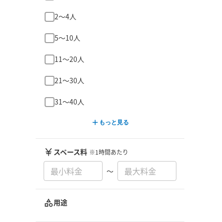
2〜4人
5〜10人
11〜20人
21〜30人
31〜40人
もっと見る
スペース料
※1時間あたり
〜
用途