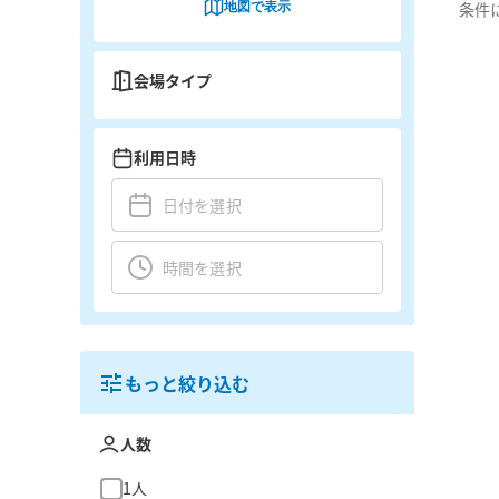
地図で表示
条件
会場タイプ
利用日時
もっと絞り込む
人数
1人