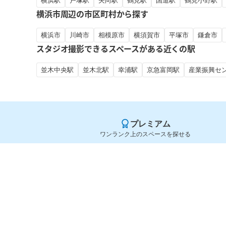
横浜駅
戸塚駅
矢向駅
鶴見駅
国道駅
鶴見小野駅
横浜市周辺の市区町村から探す
横浜市
川崎市
相模原市
横須賀市
平塚市
鎌倉市
スタジオ撮影できるスペースがある近くの駅
並木中央駅
並木北駅
幸浦駅
京急富岡駅
産業振興セ
プレミアム
ワンランク上のスペースを探せる