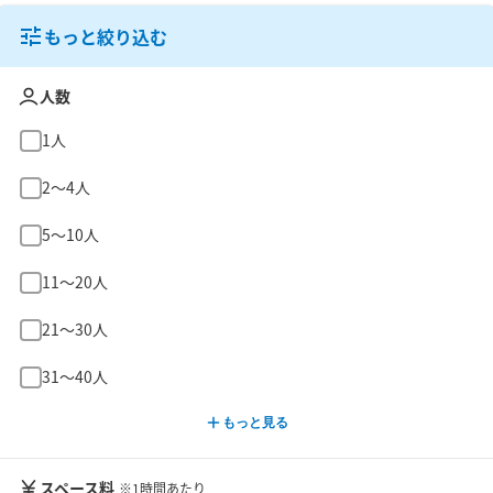
もっと絞り込む
人数
1人
2〜4人
5〜10人
11〜20人
21〜30人
31〜40人
もっと見る
スペース料
※1時間あたり