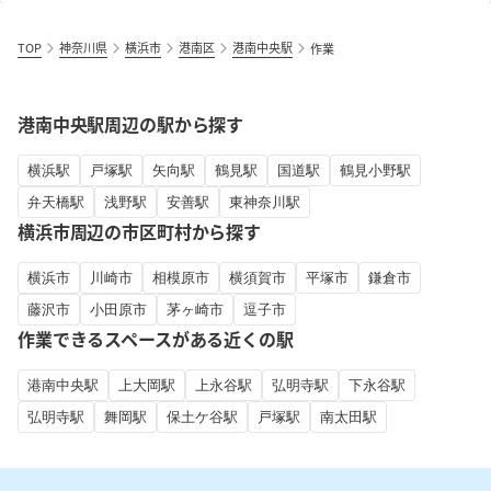
TOP
神奈川県
横浜市
港南区
港南中央駅
作業
港南中央駅周辺の駅から探す
横浜駅
戸塚駅
矢向駅
鶴見駅
国道駅
鶴見小野駅
弁天橋駅
浅野駅
安善駅
東神奈川駅
横浜市周辺の市区町村から探す
横浜市
川崎市
相模原市
横須賀市
平塚市
鎌倉市
藤沢市
小田原市
茅ヶ崎市
逗子市
作業できるスペースがある近くの駅
港南中央駅
上大岡駅
上永谷駅
弘明寺駅
下永谷駅
弘明寺駅
舞岡駅
保土ケ谷駅
戸塚駅
南太田駅