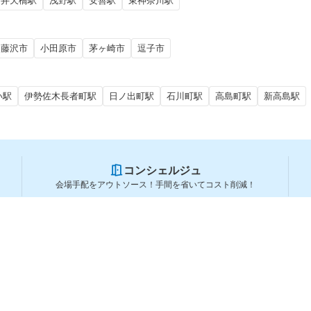
弁天橋駅
浅野駅
安善駅
東神奈川駅
藤沢市
小田原市
茅ヶ崎市
逗子市
い駅
伊勢佐木長者町駅
日ノ出町駅
石川町駅
高島町駅
新高島駅
コンシェルジュ
会場手配をアウトソース！手間を省いてコスト削減！
スペースを利用する方
スペースを探す
会場タイプから探す