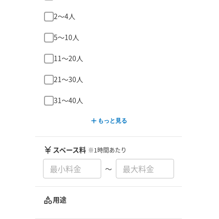
2〜4人
5〜10人
11〜20人
21〜30人
31〜40人
もっと見る
スペース料
※1時間あたり
〜
用途