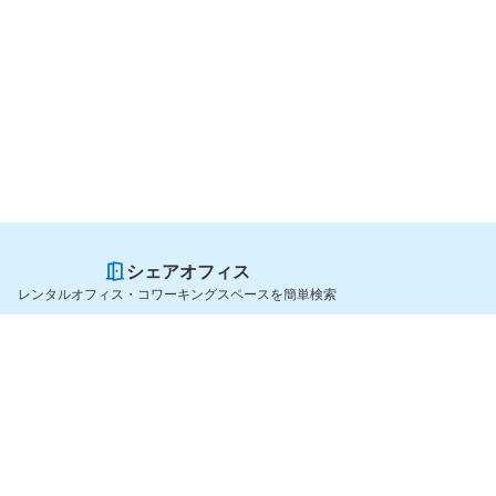
シェアオフィス
レンタルオフィス・コワーキングスペースを簡単検索
スペースを貸したい方
シェアオフィスを探すなら
スペース掲載のご案内
OfficeConnect
ハイクラス掲載のご案内
近くのジムを探すなら