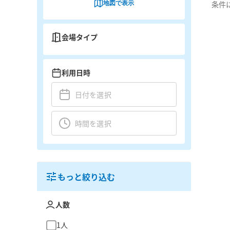
地図で表示
条件
会場タイプ
利用日時
もっと絞り込む
人数
1人