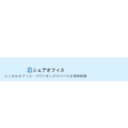
シェアオフィス
レンタルオフィス・コワーキングスペースを簡単検索
スペースを貸したい方
シェアオフィスを探すなら
スペース掲載のご案内
OfficeConnect
ハイクラス掲載のご案内
近くのジムを探すなら