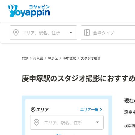
会場タイプ
TOP
東京都
豊島区
庚申塚駅
スタジオ撮影
庚申塚駅のスタジオ撮影におすすめ
現在
エリア
エリア一覧
設定
検索結