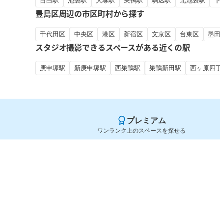
目白駅
池袋駅
大塚駅
巣鴨駅
駒込駅
北池袋駅
豊島区周辺の市区町村から探す
千代田区
中央区
港区
新宿区
文京区
台東区
墨
スタジオ撮影できるスペースがある近くの駅
庚申塚駅
新庚申塚駅
西巣鴨駅
巣鴨新田駅
西ヶ原四
プレミアム
ワンランク上のスペースを探せる