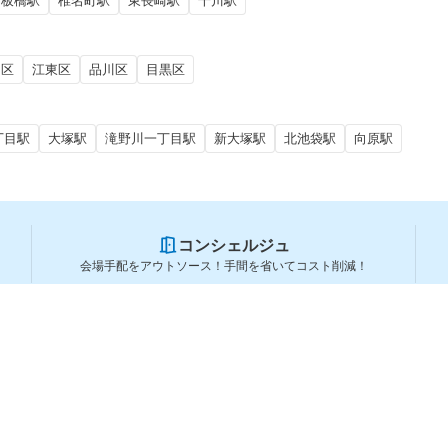
下板橋駅
椎名町駅
東長崎駅
千川駅
田区
江東区
品川区
目黒区
丁目駅
大塚駅
滝野川一丁目駅
新大塚駅
北池袋駅
向原駅
コンシェルジュ
会場手配をアウトソース！手間を省いてコスト削減！
スペースを利用する方
スペースを探す
会場タイプから探す