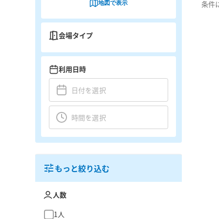
地図で表示
条件
会場タイプ
利用日時
もっと絞り込む
人数
1人