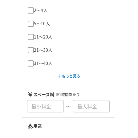
2〜4人
5〜10人
11〜20人
21〜30人
31〜40人
もっと見る
スペース料
※1時間あたり
〜
用途