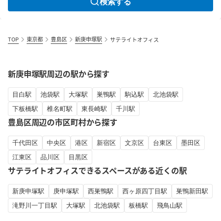
検索する
TOP
東京都
豊島区
新庚申塚駅
サテライトオフィス
新庚申塚駅周辺の駅から探す
目白駅
池袋駅
大塚駅
巣鴨駅
駒込駅
北池袋駅
下板橋駅
椎名町駅
東長崎駅
千川駅
豊島区周辺の市区町村から探す
千代田区
中央区
港区
新宿区
文京区
台東区
墨田区
江東区
品川区
目黒区
サテライトオフィスできるスペースがある近くの駅
新庚申塚駅
庚申塚駅
西巣鴨駅
西ヶ原四丁目駅
巣鴨新田駅
滝野川一丁目駅
大塚駅
北池袋駅
板橋駅
飛鳥山駅