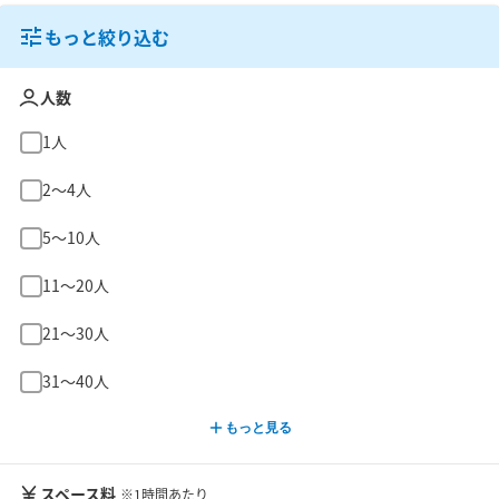
もっと絞り込む
人数
1人
2〜4人
5〜10人
11〜20人
21〜30人
31〜40人
もっと見る
スペース料
※1時間あたり