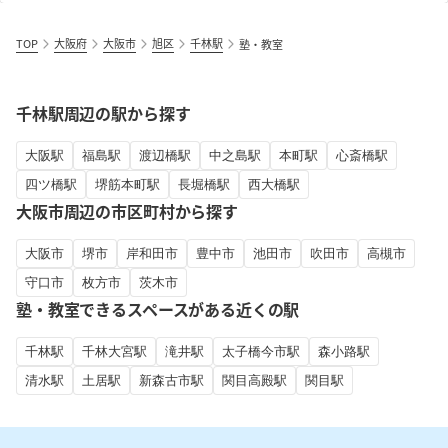
TOP
大阪府
大阪市
旭区
千林駅
塾・教室
千林駅周辺の駅から探す
大阪駅
福島駅
渡辺橋駅
中之島駅
本町駅
心斎橋駅
四ツ橋駅
堺筋本町駅
長堀橋駅
西大橋駅
大阪市周辺の市区町村から探す
大阪市
堺市
岸和田市
豊中市
池田市
吹田市
高槻市
守口市
枚方市
茨木市
塾・教室できるスペースがある近くの駅
千林駅
千林大宮駅
滝井駅
太子橋今市駅
森小路駅
清水駅
土居駅
新森古市駅
関目高殿駅
関目駅