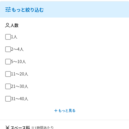
もっと絞り込む
人数
1人
2〜4人
5〜10人
11〜20人
21〜30人
31〜40人
もっと見る
スペース料
※1時間あたり