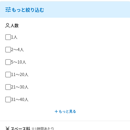
もっと絞り込む
人数
1人
2〜4人
5〜10人
11〜20人
21〜30人
31〜40人
もっと見る
スペース料
※1時間あたり