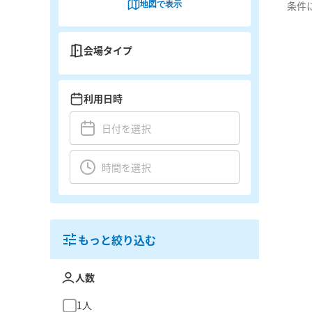
地図で表示
条件
会場タイプ
利用日時
もっと絞り込む
人数
1人