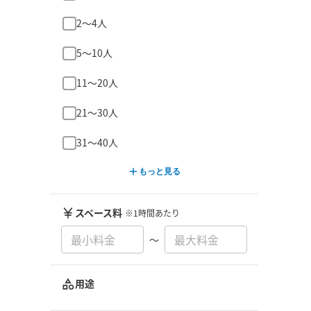
2〜4人
5〜10人
11〜20人
21〜30人
31〜40人
もっと見る
スペース料
※1時間あたり
〜
用途