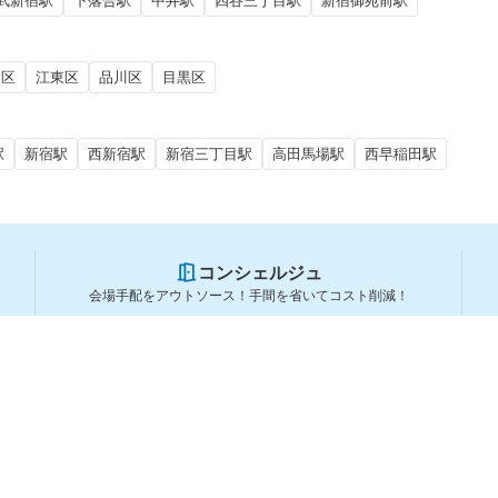
武新宿駅
下落合駅
中井駅
四谷三丁目駅
新宿御苑前駅
田区
江東区
品川区
目黒区
駅
新宿駅
西新宿駅
新宿三丁目駅
高田馬場駅
西早稲田駅
コンシェルジュ
会場手配をアウトソース！手間を省いてコスト削減！
スペースを利用する方
スペースを探す
会場タイプから探す