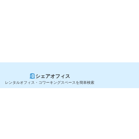
シェアオフィス
レンタルオフィス・コワーキングスペースを簡単検索
スペースを貸したい方
シェアオフィスを探すなら
スペース掲載のご案内
OfficeConnect
ハイクラス掲載のご案内
近くのジムを探すなら