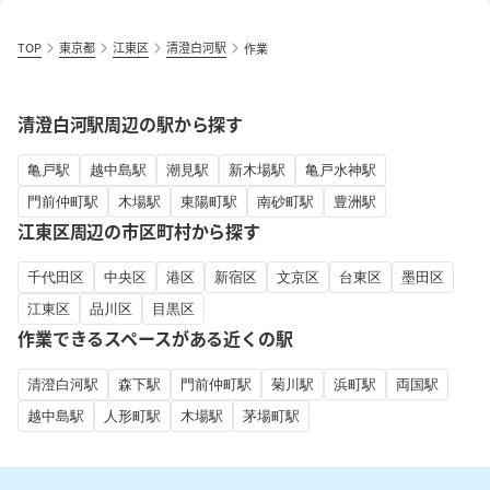
TOP
東京都
江東区
清澄白河駅
作業
清澄白河駅周辺の駅から探す
亀戸駅
越中島駅
潮見駅
新木場駅
亀戸水神駅
門前仲町駅
木場駅
東陽町駅
南砂町駅
豊洲駅
江東区周辺の市区町村から探す
千代田区
中央区
港区
新宿区
文京区
台東区
墨田区
江東区
品川区
目黒区
作業できるスペースがある近くの駅
清澄白河駅
森下駅
門前仲町駅
菊川駅
浜町駅
両国駅
越中島駅
人形町駅
木場駅
茅場町駅