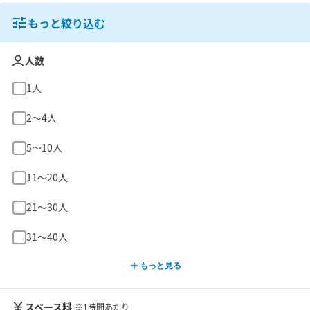
もっと絞り込む
人数
1人
2〜4人
5〜10人
11〜20人
21〜30人
31〜40人
もっと見る
スペース料
※1時間あたり