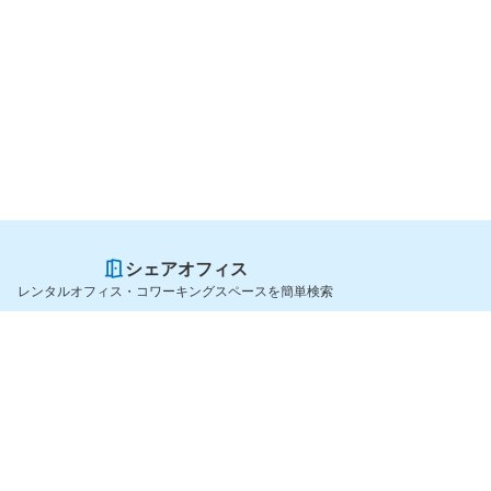
シェアオフィス
レンタルオフィス・コワーキングスペースを簡単検索
スペースを貸したい方
シェアオフィスを探すなら
スペース掲載のご案内
OfficeConnect
ハイクラス掲載のご案内
近くのジムを探すなら