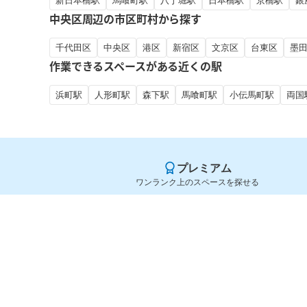
新日本橋駅
馬喰町駅
八丁堀駅
日本橋駅
京橋駅
銀
中央区周辺の市区町村から探す
千代田区
中央区
港区
新宿区
文京区
台東区
墨
作業できるスペースがある近くの駅
浜町駅
人形町駅
森下駅
馬喰町駅
小伝馬町駅
両国
プレミアム
ワンランク上のスペースを探せる