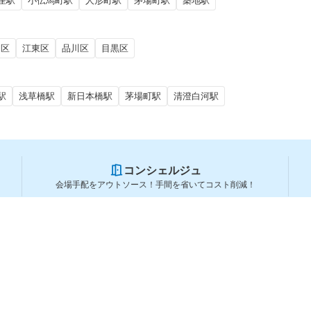
座駅
小伝馬町駅
人形町駅
茅場町駅
築地駅
田区
江東区
品川区
目黒区
駅
浅草橋駅
新日本橋駅
茅場町駅
清澄白河駅
コンシェルジュ
会場手配をアウトソース！手間を省いてコスト削減！
スペースを利用する方
スペースを探す
会場タイプから探す