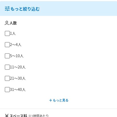
もっと絞り込む
人数
1人
2〜4人
5〜10人
11〜20人
21〜30人
31〜40人
もっと見る
スペース料
※1時間あたり