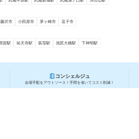
駅
武蔵中原駅
武蔵新城駅
武蔵溝ノ口駅
津田山駅
藤沢市
小田原市
茅ヶ崎市
逗子市
用賀駅
祐天寺駅
荻窪駅
池尻大橋駅
下神明駅
コンシェルジュ
会場手配をアウトソース！手間を省いてコスト削減！
スペースを利用する方
スペースを探す
会場タイプから探す