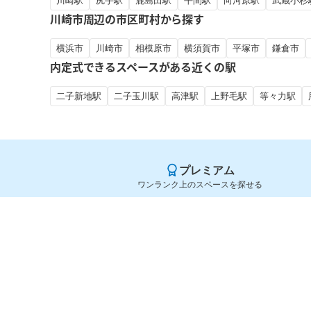
川崎駅
尻手駅
鹿島田駅
平間駅
向河原駅
武蔵小杉
川崎市周辺の市区町村から探す
横浜市
川崎市
相模原市
横須賀市
平塚市
鎌倉市
内定式できるスペースがある近くの駅
二子新地駅
二子玉川駅
高津駅
上野毛駅
等々力駅
プレミアム
ワンランク上のスペースを探せる