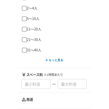
2〜4人
5〜10人
11〜20人
21〜30人
31〜40人
もっと見る
スペース料
※1時間あたり
〜
用途