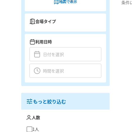
地図で表示
条件
会場タイプ
利用日時
もっと絞り込む
人数
1人