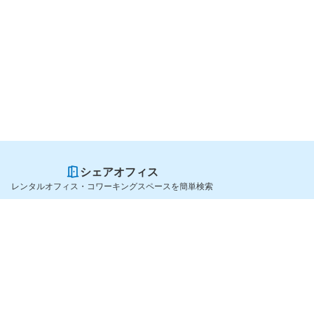
シェアオフィス
レンタルオフィス・コワーキングスペースを簡単検索
スペースを貸したい方
シェアオフィスを探すなら
スペース掲載のご案内
OfficeConnect
ハイクラス掲載のご案内
近くのジムを探すなら