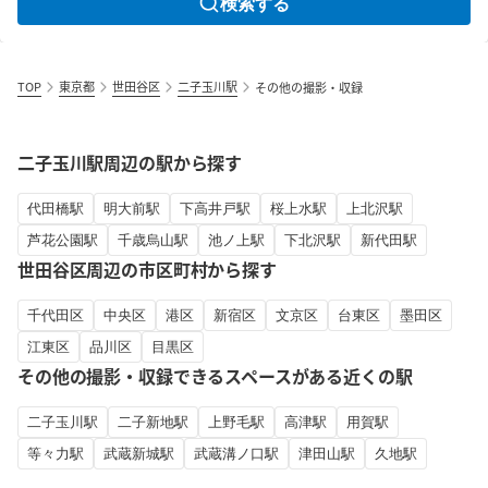
検索する
TOP
東京都
世田谷区
二子玉川駅
その他の撮影・収録
二子玉川駅周辺の駅から探す
代田橋駅
明大前駅
下高井戸駅
桜上水駅
上北沢駅
芦花公園駅
千歳烏山駅
池ノ上駅
下北沢駅
新代田駅
世田谷区周辺の市区町村から探す
千代田区
中央区
港区
新宿区
文京区
台東区
墨田区
江東区
品川区
目黒区
その他の撮影・収録できるスペースがある近くの駅
二子玉川駅
二子新地駅
上野毛駅
高津駅
用賀駅
等々力駅
武蔵新城駅
武蔵溝ノ口駅
津田山駅
久地駅