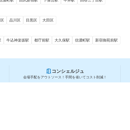
信濃町駅
西武新宿駅
下落合駅
中井駅
四谷三丁目駅
東区
品川区
目黒区
大田区
駅
牛込神楽坂駅
都庁前駅
大久保駅
信濃町駅
新宿御苑前駅
コンシェルジュ
会場手配をアウトソース！手間を省いてコスト削減！
スペースを利用する方
スペースを探す
会場タイプから探す