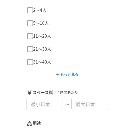
2〜4人
5〜10人
11〜20人
21〜30人
31〜40人
もっと見る
スペース料
※1時間あたり
〜
用途