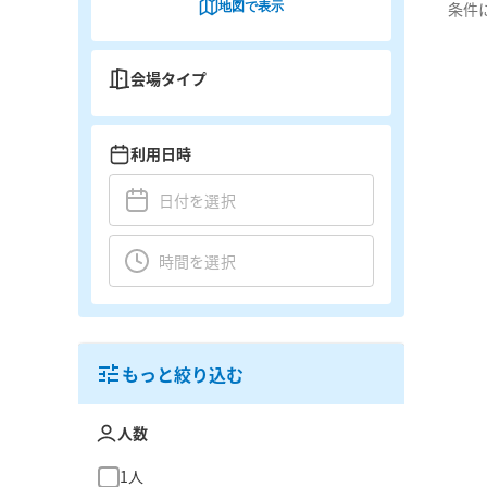
地図で表示
条件
会場タイプ
利用日時
もっと絞り込む
人数
1人