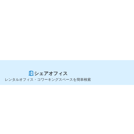
シェアオフィス
レンタルオフィス・コワーキングスペースを簡単検索
スペースを貸したい方
シェアオフィスを探すなら
スペース掲載のご案内
OfficeConnect
ハイクラス掲載のご案内
近くのジムを探すなら