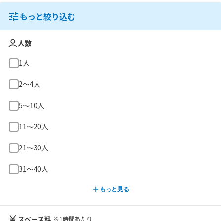
もっと絞り込む
人数
1人
2〜4人
5〜10人
11〜20人
21〜30人
31〜40人
もっと見る
スペース料
※1時間あたり