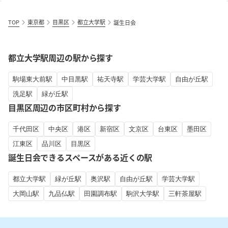
TOP
東京都
目黒区
都立大学駅
誕生日会
都立大学駅周辺の駅から探す
駒場東大前駅
中目黒駅
祐天寺駅
学芸大学駅
自由が丘駅
洗足駅
緑が丘駅
目黒区周辺の市区町村から探す
千代田区
中央区
港区
新宿区
文京区
台東区
墨田区
江東区
品川区
目黒区
誕生日会できるスペースがある近くの駅
都立大学駅
緑が丘駅
奥沢駅
自由が丘駅
学芸大学駅
大岡山駅
九品仏駅
田園調布駅
駒沢大学駅
三軒茶屋駅