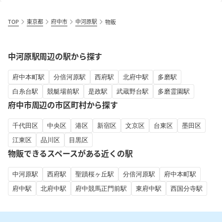
TOP
東京都
府中市
中河原駅
物販
中河原駅周辺の駅から探す
府中本町駅
分倍河原駅
西府駅
北府中駅
多磨駅
白糸台駅
競艇場前駅
是政駅
武蔵野台駅
多磨霊園駅
府中市周辺の市区町村から探す
千代田区
中央区
港区
新宿区
文京区
台東区
墨田区
江東区
品川区
目黒区
物販できるスペースがある近くの駅
中河原駅
西府駅
聖蹟桜ヶ丘駅
分倍河原駅
府中本町駅
府中駅
北府中駅
府中競馬正門前駅
東府中駅
西国分寺駅