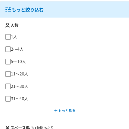
もっと絞り込む
人数
1人
2〜4人
5〜10人
11〜20人
21〜30人
31〜40人
もっと見る
スペース料
※1時間あたり