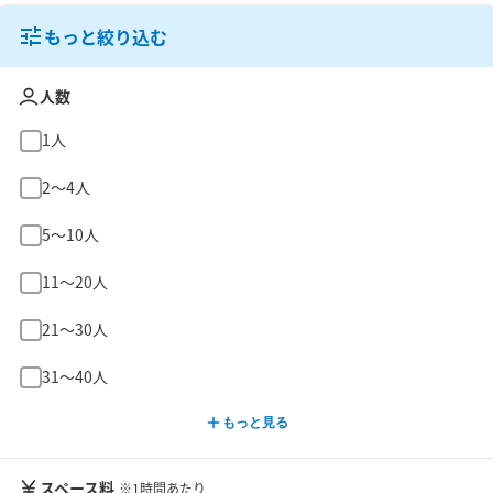
もっと絞り込む
人数
1人
2〜4人
5〜10人
11〜20人
21〜30人
31〜40人
もっと見る
スペース料
※1時間あたり