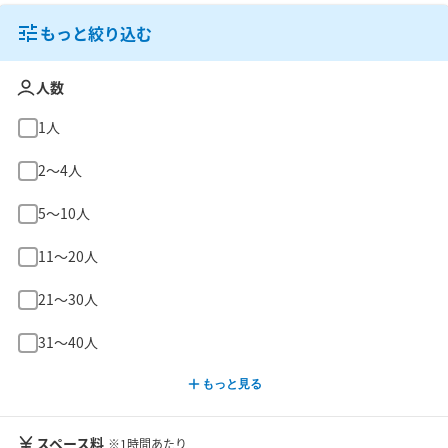
もっと絞り込む
人数
1人
2〜4人
5〜10人
11〜20人
21〜30人
31〜40人
もっと見る
スペース料
※1時間あたり