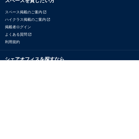
スペースを貸したい方
スペース掲載のご案内
ハイクラス掲載のご案内
掲載者ログイン
よくある質問
利用規約
シェアオフィスを探すなら
OfficeConnect
近くのジムを探すなら
GYYM
メディア
Yoyappin Magazine