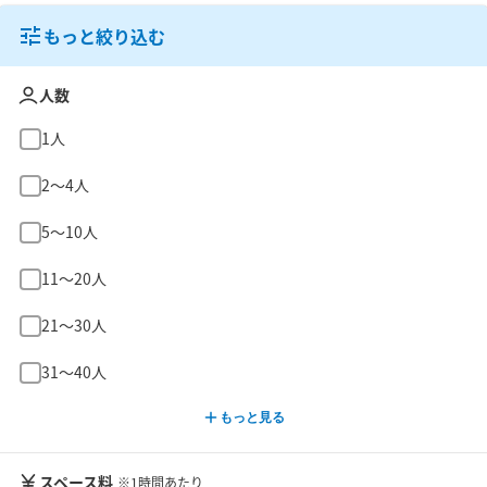
もっと絞り込む
人数
1人
2〜4人
5〜10人
11〜20人
21〜30人
31〜40人
もっと見る
スペース料
※1時間あたり