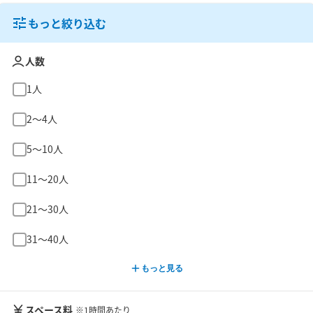
もっと絞り込む
人数
1人
2〜4人
5〜10人
11〜20人
21〜30人
31〜40人
もっと見る
スペース料
※1時間あたり