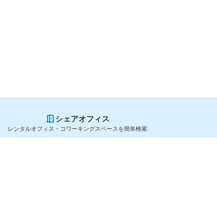
シェアオフィス
レンタルオフィス・コワーキングスペースを簡単検索
スペースを貸したい方
シェアオフィスを探すなら
スペース掲載のご案内
OfficeConnect
ハイクラス掲載のご案内
近くのジムを探すなら