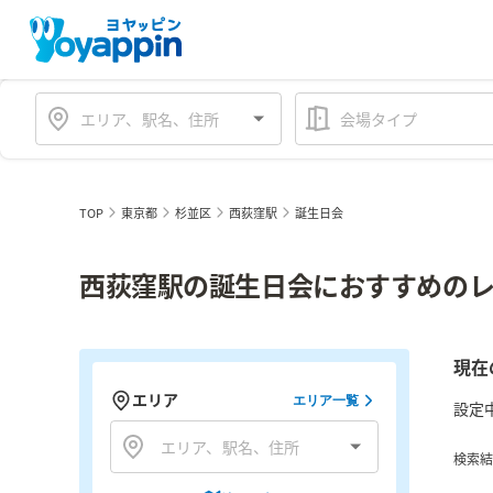
会場タイプ
TOP
東京都
杉並区
西荻窪駅
誕生日会
西荻窪駅の誕生日会におすすめのレ
現在
エリア
エリア一覧
設定
検索結