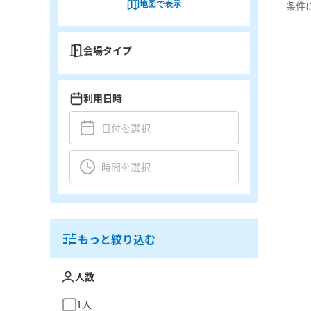
地図で表示
条件
会場タイプ
利用日時
もっと絞り込む
人数
1人