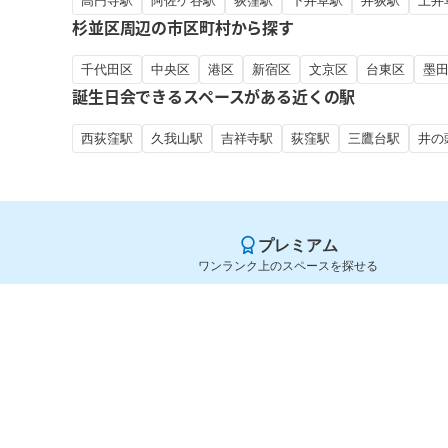
高円寺駅
阿佐ケ谷駅
荻窪駅
下井草駅
井荻駅
上井
杉並区周辺の市区町村から探す
千代田区
中央区
港区
新宿区
文京区
台東区
墨
誕生日会できるスペースがある近くの駅
西荻窪駅
久我山駅
吉祥寺駅
荻窪駅
三鷹台駅
井の
プレミアム
ワンランク上のスペースを探せる