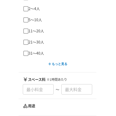
2〜4人
5〜10人
11〜20人
21〜30人
31〜40人
もっと見る
スペース料
※1時間あたり
〜
用途