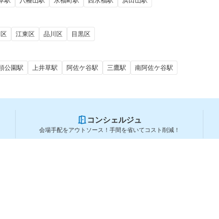
草駅
八幡山駅
永福町駅
西永福駅
浜田山駅
田区
江東区
品川区
目黒区
頭公園駅
上井草駅
阿佐ケ谷駅
三鷹駅
南阿佐ケ谷駅
コンシェルジュ
会場手配をアウトソース！手間を省いてコスト削減！
スペースを利用する方
スペースを探す
会場タイプから探す