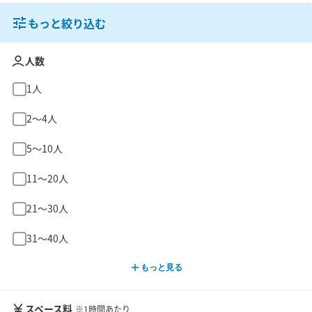
もっと絞り込む
人数
1人
2〜4人
5〜10人
11〜20人
21〜30人
31〜40人
もっと見る
スペース料
※1時間あたり