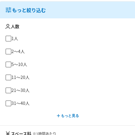
もっと絞り込む
人数
1人
2〜4人
5〜10人
11〜20人
21〜30人
31〜40人
もっと見る
スペース料
※1時間あたり