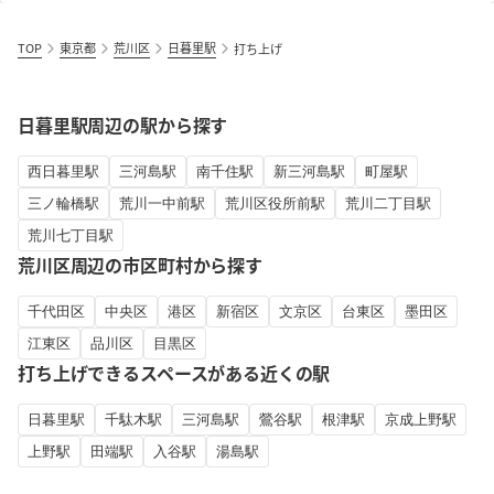
TOP
東京都
荒川区
日暮里駅
打ち上げ
日暮里駅周辺の駅から探す
西日暮里駅
三河島駅
南千住駅
新三河島駅
町屋駅
三ノ輪橋駅
荒川一中前駅
荒川区役所前駅
荒川二丁目駅
荒川七丁目駅
荒川区周辺の市区町村から探す
千代田区
中央区
港区
新宿区
文京区
台東区
墨田区
江東区
品川区
目黒区
打ち上げできるスペースがある近くの駅
日暮里駅
千駄木駅
三河島駅
鶯谷駅
根津駅
京成上野駅
上野駅
田端駅
入谷駅
湯島駅