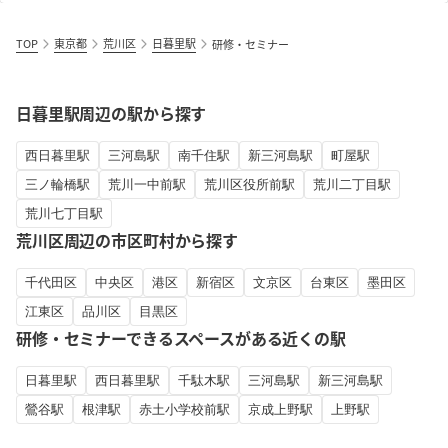
TOP
東京都
荒川区
日暮里駅
研修・セミナー
日暮里駅周辺の駅から探す
西日暮里駅
三河島駅
南千住駅
新三河島駅
町屋駅
三ノ輪橋駅
荒川一中前駅
荒川区役所前駅
荒川二丁目駅
荒川七丁目駅
荒川区周辺の市区町村から探す
千代田区
中央区
港区
新宿区
文京区
台東区
墨田区
江東区
品川区
目黒区
研修・セミナーできるスペースがある近くの駅
日暮里駅
西日暮里駅
千駄木駅
三河島駅
新三河島駅
鶯谷駅
根津駅
赤土小学校前駅
京成上野駅
上野駅