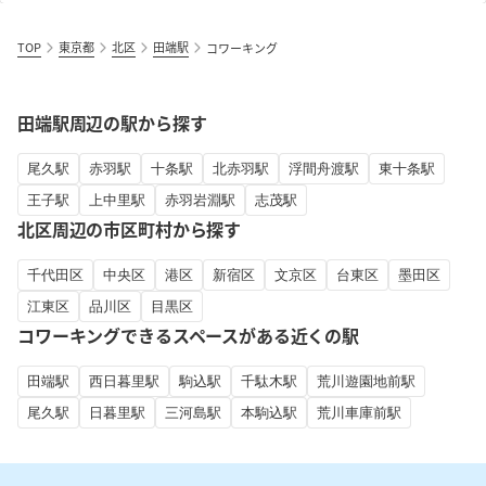
TOP
東京都
北区
田端駅
コワーキング
田端駅周辺の駅から探す
尾久駅
赤羽駅
十条駅
北赤羽駅
浮間舟渡駅
東十条駅
王子駅
上中里駅
赤羽岩淵駅
志茂駅
北区周辺の市区町村から探す
千代田区
中央区
港区
新宿区
文京区
台東区
墨田区
江東区
品川区
目黒区
コワーキングできるスペースがある近くの駅
田端駅
西日暮里駅
駒込駅
千駄木駅
荒川遊園地前駅
尾久駅
日暮里駅
三河島駅
本駒込駅
荒川車庫前駅