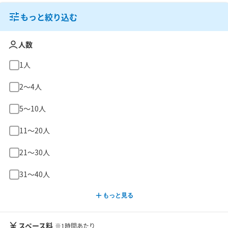
もっと絞り込む
人数
1人
2〜4人
5〜10人
11〜20人
21〜30人
31〜40人
もっと見る
スペース料
※1時間あたり