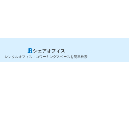
シェアオフィス
レンタルオフィス・コワーキングスペースを簡単検索
スペースを貸したい方
シェアオフィスを探すなら
スペース掲載のご案内
OfficeConnect
ハイクラス掲載のご案内
近くのジムを探すなら
掲載者ログイン
GYYM
よくある質問
メディア
利用規約