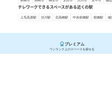
前橋市
高崎市
桐生市
太田市
渋川市
安中市
嬬
テレワークできるスペースがある近くの駅
上毛高原駅
渋川駅
北高崎駅
中央前橋駅
前橋駅
城
プレミアム
ワンランク上のスペースを探せる
Yoyappin（ヨヤッピン）
旧SPACEE（スペイシー）