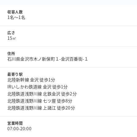
収容人数
1名〜1名
広さ
15㎡
住所
石川県金沢市木ノ新保町１-金沢百番街-１
最寄り駅
北陸新幹線 金沢 徒歩1分
IRいしかわ鉄道線 金沢 徒歩1分
北陸鉄道浅野川線 北鉄金沢 徒歩2分
北陸鉄道浅野川線 七ツ屋 徒歩8分
北陸鉄道浅野川線 上諸江 徒歩20分
営業時間
07:00-20:00