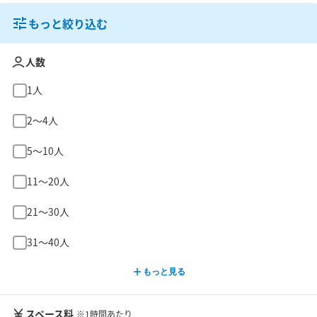
もっと絞り込む
人数
1人
2〜4人
5〜10人
11〜20人
21〜30人
31〜40人
もっと見る
スペース料
※1時間あたり