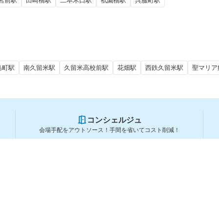
宮前駅
田崎橋駅
二本木口駅
祇園橋駅
呉服町駅
島町駅
南久留米駅
久留米高校前駅
花畑駅
西鉄久留米駅
聖マリア
コンシェルジュ
会場手配をアウトソース！手間を省いてコスト削減！
スペースを利用する方
スペースを探す
会場タイプから探す