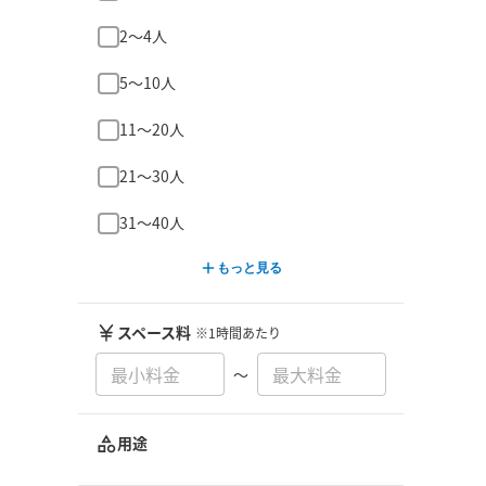
2〜4人
5〜10人
11〜20人
21〜30人
31〜40人
もっと見る
スペース料
※1時間あたり
〜
用途