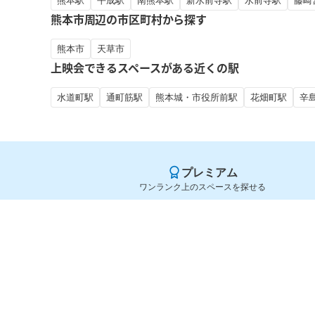
熊本駅
平成駅
南熊本駅
新水前寺駅
水前寺駅
藤崎
熊本市周辺の市区町村から探す
熊本市
天草市
上映会できるスペースがある近くの駅
水道町駅
通町筋駅
熊本城・市役所前駅
花畑町駅
辛
プレミアム
ワンランク上のスペースを探せる