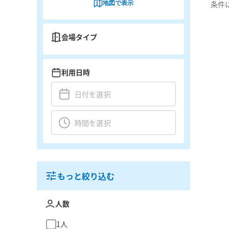
地図で表示
条件
会場タイプ
利用日時
もっと絞り込む
人数
1人