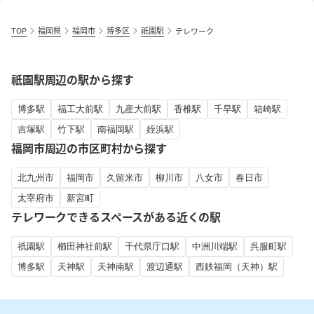
TOP
福岡県
福岡市
博多区
祇園駅
テレワーク
祇園駅周辺の駅から探す
博多駅
福工大前駅
九産大前駅
香椎駅
千早駅
箱崎駅
吉塚駅
竹下駅
南福岡駅
姪浜駅
福岡市周辺の市区町村から探す
北九州市
福岡市
久留米市
柳川市
八女市
春日市
太宰府市
新宮町
テレワークできるスペースがある近くの駅
祇園駅
櫛田神社前駅
千代県庁口駅
中洲川端駅
呉服町駅
博多駅
天神駅
天神南駅
渡辺通駅
西鉄福岡（天神）駅