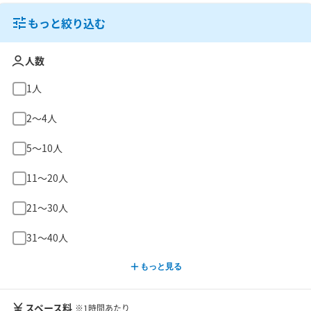
もっと絞り込む
人数
1人
2〜4人
5〜10人
11〜20人
21〜30人
31〜40人
もっと見る
スペース料
※1時間あたり