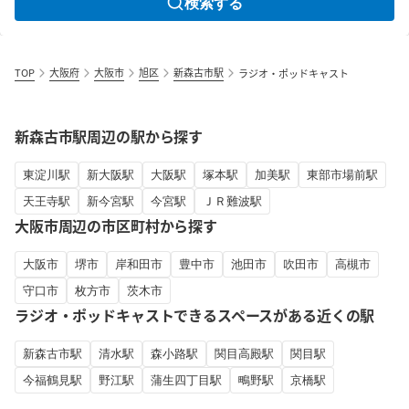
検索する
TOP
大阪府
大阪市
旭区
新森古市駅
ラジオ・ポッドキャスト
新森古市駅周辺の駅から探す
東淀川駅
新大阪駅
大阪駅
塚本駅
加美駅
東部市場前駅
天王寺駅
新今宮駅
今宮駅
ＪＲ難波駅
大阪市周辺の市区町村から探す
大阪市
堺市
岸和田市
豊中市
池田市
吹田市
高槻市
守口市
枚方市
茨木市
ラジオ・ポッドキャストできるスペースがある近くの駅
新森古市駅
清水駅
森小路駅
関目高殿駅
関目駅
今福鶴見駅
野江駅
蒲生四丁目駅
鴫野駅
京橋駅