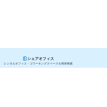
シェアオフィス
レンタルオフィス・コワーキングスペースを簡単検索
スペースを貸したい方
シェアオフィスを探すなら
スペース掲載のご案内
OfficeConnect
ハイクラス掲載のご案内
近くのジムを探すなら