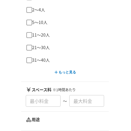
2〜4人
5〜10人
11〜20人
21〜30人
31〜40人
もっと見る
スペース料
※1時間あたり
〜
用途