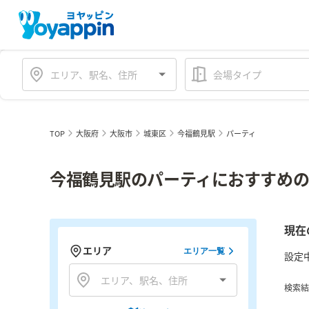
会場タイプ
TOP
大阪府
大阪市
城東区
今福鶴見駅
パーティ
今福鶴見駅のパーティにおすすめの
現在
エリア
エリア一覧
設定
検索結