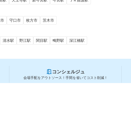
前駅
天王寺駅
新今宮駅
今宮駅
ＪＲ難波駅
槻市
守口市
枚方市
茨木市
清水駅
野江駅
関目駅
鴫野駅
深江橋駅
コンシェルジュ
会場手配をアウトソース！手間を省いてコスト削減！
スペースを利用する方
スペースを探す
会場タイプから探す