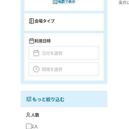
地図で表示
条件
会場タイプ
利用日時
もっと絞り込む
人数
1人