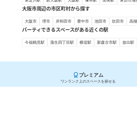
東淀川駅
新大阪駅
大阪駅
塚本駅
加美駅
東部市場
大阪市周辺の市区町村から探す
大阪市
堺市
岸和田市
豊中市
池田市
吹田市
高
パーティできるスペースがある近くの駅
今福鶴見駅
蒲生四丁目駅
横堤駅
新森古市駅
放出駅
プレミアム
ワンランク上のスペースを探せる