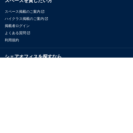
スペースを貸したい方
スペース掲載のご案内
ハイクラス掲載のご案内
掲載者ログイン
よくある質問
利用規約
シェアオフィスを探すなら
OfficeConnect
近くのジムを探すなら
GYYM
メディア
Yoyappin Magazine