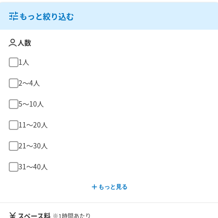
もっと絞り込む
人数
1人
2〜4人
5〜10人
11〜20人
21〜30人
31〜40人
もっと見る
スペース料
※1時間あたり