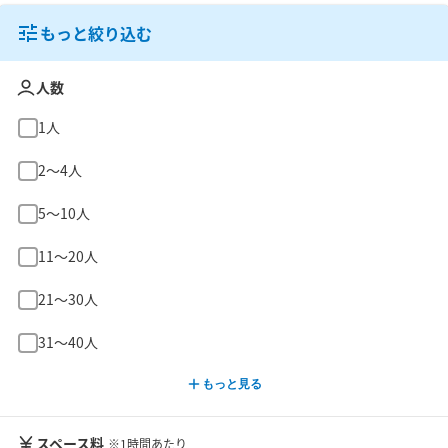
もっと絞り込む
人数
1人
2〜4人
5〜10人
11〜20人
21〜30人
31〜40人
もっと見る
スペース料
※1時間あたり