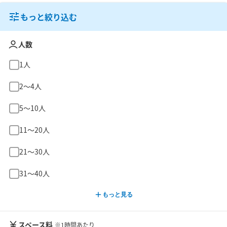
もっと絞り込む
人数
1人
2〜4人
5〜10人
11〜20人
21〜30人
31〜40人
もっと見る
スペース料
※1時間あたり