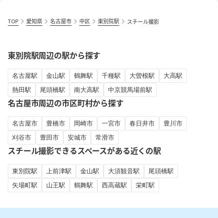
TOP
愛知県
名古屋市
中区
東別院駅
スチール撮影
東別院駅周辺の駅から探す
名古屋駅
金山駅
鶴舞駅
千種駅
大曽根駅
大高駅
熱田駅
尾頭橋駅
南大高駅
中京競馬場前駅
名古屋市周辺の市区町村から探す
名古屋市
豊橋市
岡崎市
一宮市
春日井市
豊川市
刈谷市
豊田市
安城市
常滑市
スチール撮影できるスペースがある近くの駅
東別院駅
上前津駅
金山駅
大須観音駅
尾頭橋駅
矢場町駅
山王駅
鶴舞駅
西高蔵駅
栄町駅