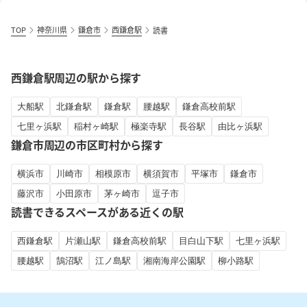
TOP
神奈川県
鎌倉市
西鎌倉駅
読書
西鎌倉駅周辺の駅から探す
大船駅
北鎌倉駅
鎌倉駅
腰越駅
鎌倉高校前駅
七里ヶ浜駅
稲村ヶ崎駅
極楽寺駅
長谷駅
由比ヶ浜駅
鎌倉市周辺の市区町村から探す
横浜市
川崎市
相模原市
横須賀市
平塚市
鎌倉市
藤沢市
小田原市
茅ヶ崎市
逗子市
読書できるスペースがある近くの駅
西鎌倉駅
片瀬山駅
鎌倉高校前駅
目白山下駅
七里ヶ浜駅
腰越駅
鵠沼駅
江ノ島駅
湘南海岸公園駅
柳小路駅