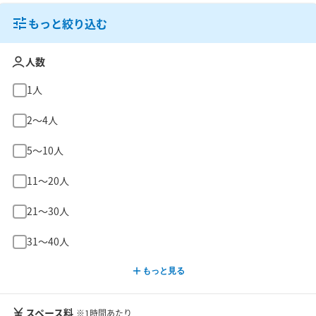
もっと絞り込む
人数
1人
2〜4人
5〜10人
11〜20人
21〜30人
31〜40人
もっと見る
スペース料
※1時間あたり