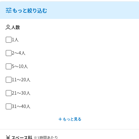
もっと絞り込む
人数
1人
2〜4人
5〜10人
11〜20人
21〜30人
31〜40人
もっと見る
スペース料
※1時間あたり