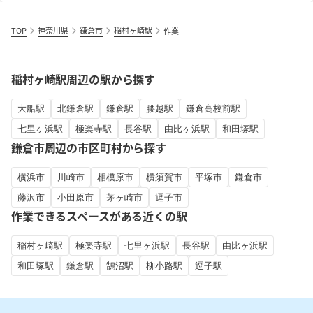
TOP
神奈川県
鎌倉市
稲村ヶ崎駅
作業
稲村ヶ崎駅周辺の駅から探す
大船駅
北鎌倉駅
鎌倉駅
腰越駅
鎌倉高校前駅
七里ヶ浜駅
極楽寺駅
長谷駅
由比ヶ浜駅
和田塚駅
鎌倉市周辺の市区町村から探す
横浜市
川崎市
相模原市
横須賀市
平塚市
鎌倉市
藤沢市
小田原市
茅ヶ崎市
逗子市
作業できるスペースがある近くの駅
稲村ヶ崎駅
極楽寺駅
七里ヶ浜駅
長谷駅
由比ヶ浜駅
和田塚駅
鎌倉駅
鵠沼駅
柳小路駅
逗子駅